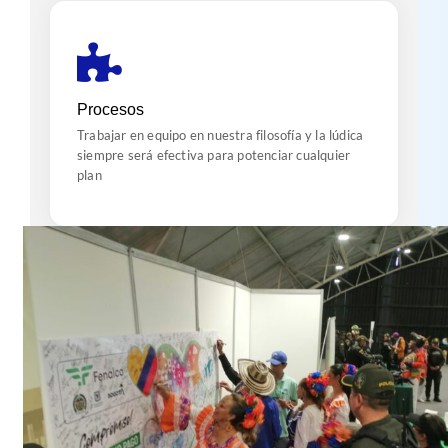
Encajar
Analizando el proceso planteado, diseñamos e
Procesos
implementamos tips y actividades que inyecten
Trabajar en equipo en nuestra filosofía y la lúdica
energía al proceso
siempre será efectiva para potenciar cualquier
plan