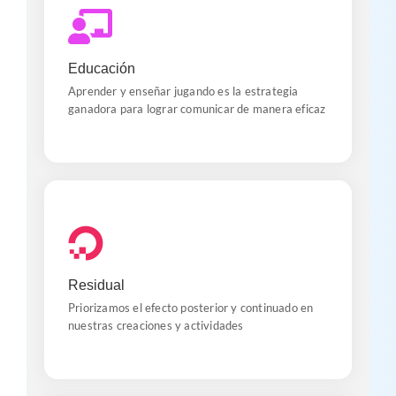
Activar
El uso de más de un sentido y el cambio del entorno
Educación
cognitivo obliga a la mente a activar su modo
aprendizaje de manera natural
Aprender y enseñar jugando es la estrategia
ganadora para lograr comunicar de manera eficaz
Continuar
Herramientas de la lúdica nos permiten dejar
Residual
andando procesos después de las actividades
realizadas en campo
Priorizamos el efecto posterior y continuado en
nuestras creaciones y actividades