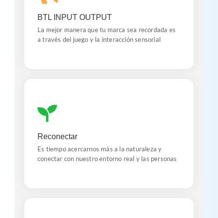
Danos la características y bondades de la marca y
BTL INPUT OUTPUT
te entregaremos una herramienta lúdica efectiva
para tu objetivo
La mejor manera que tu marca sea recordada es
a través del juego y la interacción sensorial
Eco-nexión
Lúdica en contacto con nuestra esencia y la
Reconectar
naturaleza, desarrollamos desde talleres in-door
hasta días lúdicos de campo
Es tiempo acercarnos más a la naturaleza y
conectar con nuestro entorno real y las personas