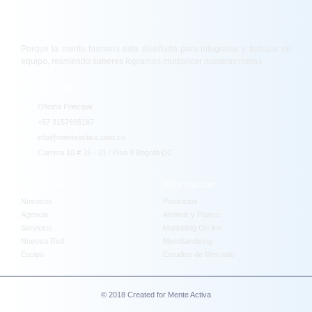
Porque la mente humana esta diseñada para integrarse y trabajar en
equipo, reuniendo saberes logramos multiplicar nuestras metas.
Dirección
Oficina Principal
+57 3157695187
info@menteactiva.com.co
Carrera 10 # 26 - 21 / Piso 8 Bogotá DC
Compañía
Información
Nosotros
Productos
Agencia
Análisis y Planes
Servicios
Marketing On line
Nuestra Red
Merchandising
Equipo
Estudios de Mercado
© 2018 Created for Mente Activa