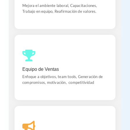
objetivos planteados.
Mejora el ambiente laboral, Capacitaciones,
Trabajo en equipo, Reafirmación de valores.
Jugadores
Con juegos y diferentes ambientes sumergimos a el
Equipo de Ventas
equipo de ventas en actividades y procesos que
generen motivación y competencia.
Enfoque a objetivos, team tools, Generación de
compromisos, motivación, competitividad
Branding Play