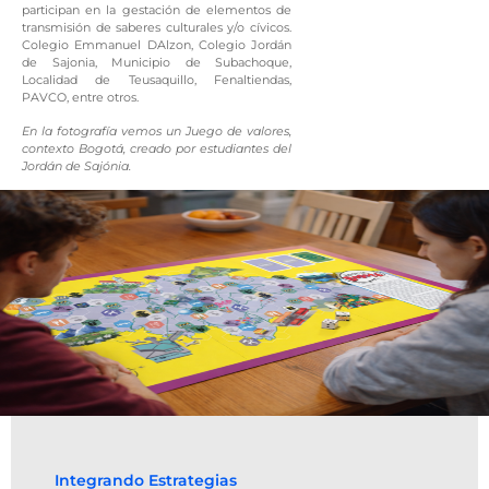
participan en la gestación de elementos de
transmisión de saberes culturales y/o cívicos.
Colegio Emmanuel DAlzon, Colegio Jordán
de Sajonia, Municipio de Subachoque,
Localidad de Teusaquillo, Fenaltiendas,
PAVCO, entre otros.
En la fotografía vemos un Juego de valores,
contexto Bogotá, creado por estudiantes del
Jordán de Sajónia.
Integrando Estrategias